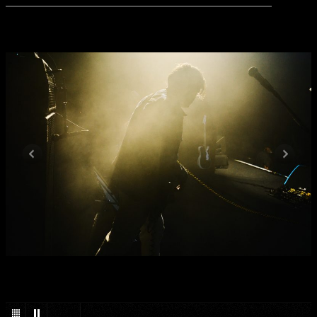
1
/
38