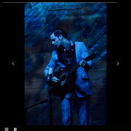
1
/
19