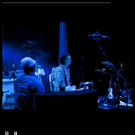
1
/
34