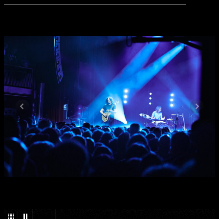
1
/
26