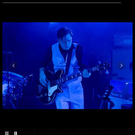
1
/
34