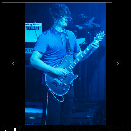
1
/
44