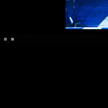
1
/
42