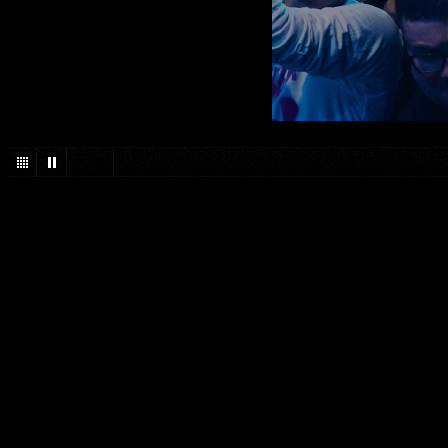
2
/
29