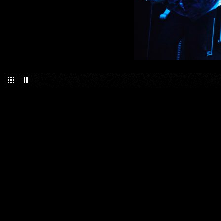
1
/
51