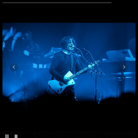
1
/
52