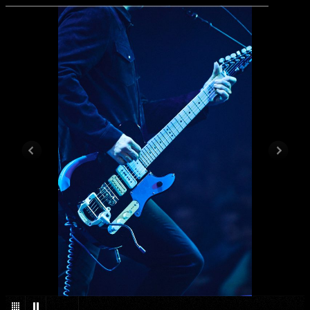
1
/
20