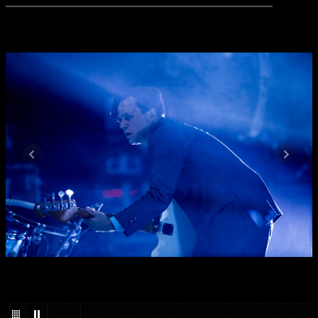
1
/
30