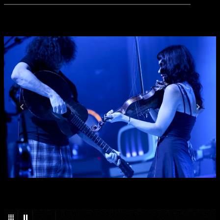
1
/
25