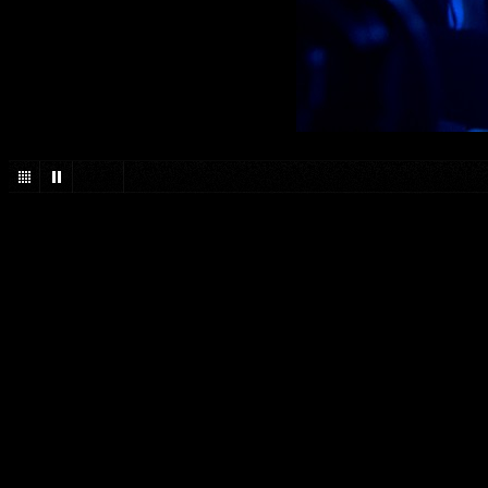
1
/
26