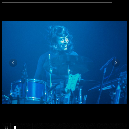
1
/
26