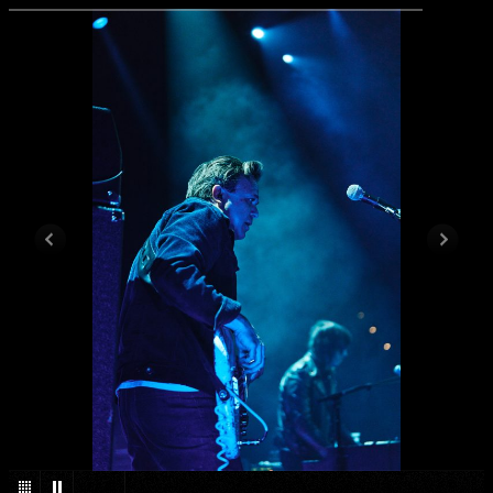
1
/
38