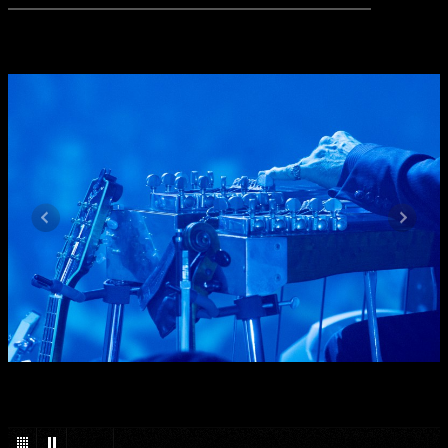
1
/
37