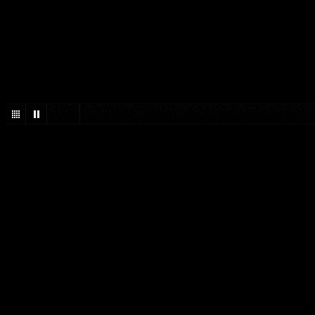
1
/
46